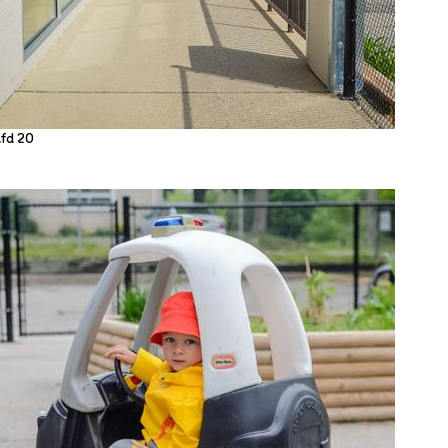
Lfd 20